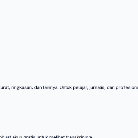
at, ringkasan, dan lainnya. Untuk pelajar, jurnalis, dan profesiona
at akun gratis untuk melihat transkripnya.