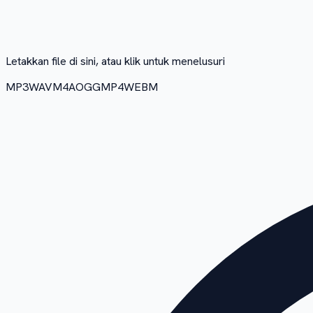
Letakkan file di sini, atau klik untuk menelusuri
MP3
WAV
M4A
OGG
MP4
WEBM