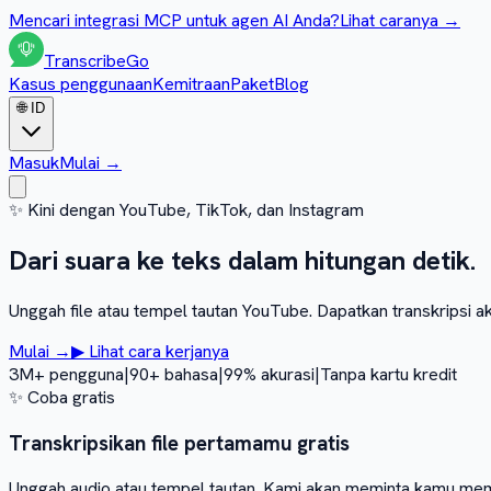
Mencari integrasi MCP untuk agen AI Anda?
Lihat caranya
→
Transcribe
Go
Kasus penggunaan
Kemitraan
Paket
Blog
🌐
ID
Masuk
Mulai
→
✨
Kini dengan YouTube, TikTok, dan Instagram
Dari suara ke teks dalam
hitungan detik.
Unggah file atau tempel tautan YouTube. Dapatkan transkripsi akur
Mulai
→
▶
Lihat cara kerjanya
3M+ pengguna
|
90+ bahasa
|
99% akurasi
|
Tanpa kartu kredit
✨
Coba gratis
Transkripsikan file pertamamu gratis
Unggah audio atau tempel tautan. Kami akan meminta kamu membu