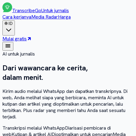
Transcribe
Go
Untuk jurnalis
Cara kerjanya
Media Radar
Harga
🌐
ID
Mulai gratis
AI untuk jurnalis
Dari wawancara
ke cerita,
dalam menit.
Kirim audio melalui WhatsApp dan dapatkan transkripnya. Di
web, Anda melihat siapa yang berbicara, meminta AI untuk
kutipan dan artikel yang dioptimalkan untuk pencarian, lalu
terbitkan. Plus radar yang memberi tahu Anda saat sesuatu
terjadi.
Transkripsi melalui WhatsApp
Diarisasi pembicara di
web
Kutipan & artikel AI
Dioptimalkan untuk pencarian
Media