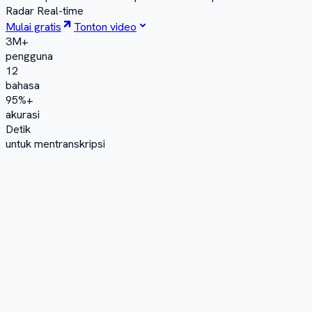
Radar Real-time
Mulai gratis
Tonton video
3M+
pengguna
12
bahasa
95%+
akurasi
Detik
untuk mentranskripsi
▶
Dalam 80 detik
Lihat alur kerja lengkap
Dari wawancara ke cerita yang diterbitkan: WhatsApp,
transkrip yang terdiarisasi, kutipan AI dan artikel, serta Media
Radar.