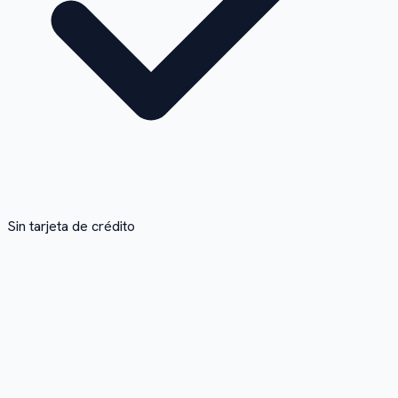
Sin tarjeta de crédito
3.263.637
minutos transcritos o traducidos
3M+
Usuarios
10M+
Audios transcritos
90+
Idiomas soportados
99%