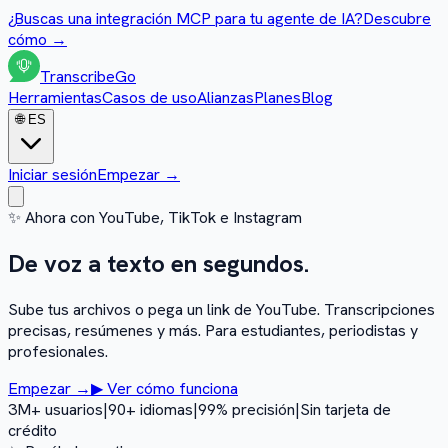
¿Buscas una integración MCP para tu agente de IA?
Descubre
cómo
→
Transcribe
Go
Herramientas
Casos de uso
Alianzas
Planes
Blog
🌐
ES
Iniciar sesión
Empezar
→
✨
Ahora con YouTube, TikTok e Instagram
De voz a texto en
segundos.
Sube tus archivos o pega un link de YouTube. Transcripciones
precisas, resúmenes y más. Para estudiantes, periodistas y
profesionales.
Empezar
→
▶
Ver cómo funciona
3M+ usuarios
|
90+ idiomas
|
99% precisión
|
Sin tarjeta de
crédito