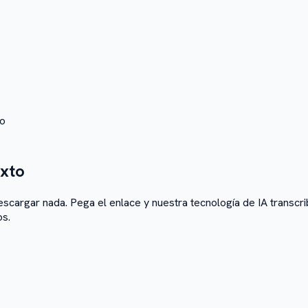
to
exto
scargar nada. Pega el enlace y nuestra tecnología de IA transcrib
os.