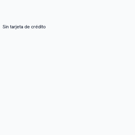
Sin tarjeta de crédito
1
Pega el enlace de Twitch
Copia la URL de un VOD o clip público de Twitch y pégala en el
2
Lo transcribimos
Nuestra tecnología de IA obtiene el audio y convierte todo el st