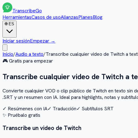
Transcribe
Go
Herramientas
Casos de uso
Alianzas
Planes
Blog
🌐
ES
Iniciar sesión
Empezar
→
Inicio
/
Audio a texto
/
Transcribe cualquier video de Twitch a tex
🎮
Gratis para empezar
Transcribe cualquier video de Twitch a t
Convierte cualquier VOD o clip público de Twitch en texto sin de
.SRT y un resumen con IA. Ideal para highlights, notas y subtítul
✓
Resúmenes con IA
✓
Traducción
✓
Subtítulos SRT
✨
Pruébalo gratis
Transcribe un video de Twitch