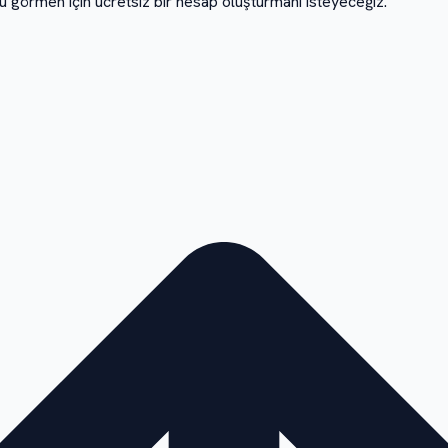
nu görmen için ücretsiz bir hesap oluşturmanı isteyeceğiz.