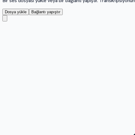
Bir ses dosyası yükle veya bir bağlantı yapıştır. Transkripsiyonu
Dosya yükle
Bağlantı yapıştır