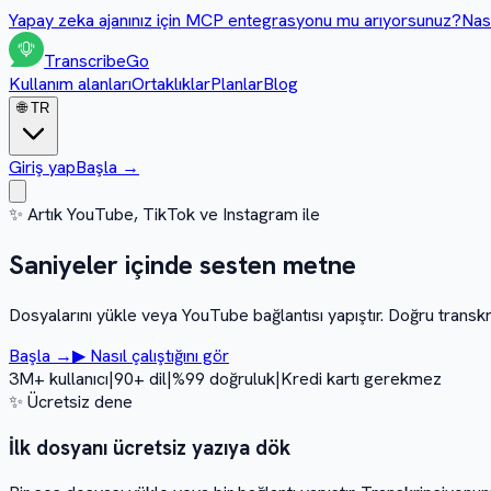
Yapay zeka ajanınız için MCP entegrasyonu mu arıyorsunuz?
Nası
Transcribe
Go
Kullanım alanları
Ortaklıklar
Planlar
Blog
🌐
TR
Giriş yap
Başla
→
✨
Artık YouTube, TikTok ve Instagram ile
Saniyeler içinde
sesten metne
Dosyalarını yükle veya YouTube bağlantısı yapıştır. Doğru transkr
Başla
→
▶
Nasıl çalıştığını gör
3M+ kullanıcı
|
90+ dil
|
%99 doğruluk
|
Kredi kartı gerekmez
✨
Ücretsiz dene
İlk dosyanı ücretsiz yazıya dök