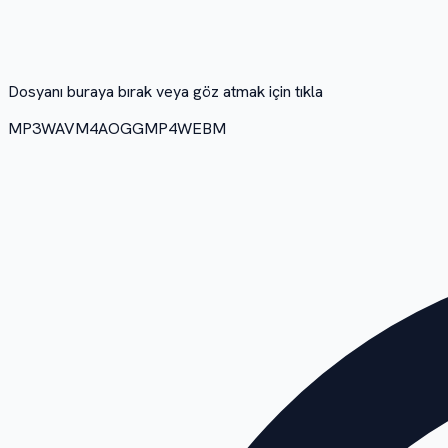
Dosyanı buraya bırak veya göz atmak için tıkla
MP3
WAV
M4A
OGG
MP4
WEBM