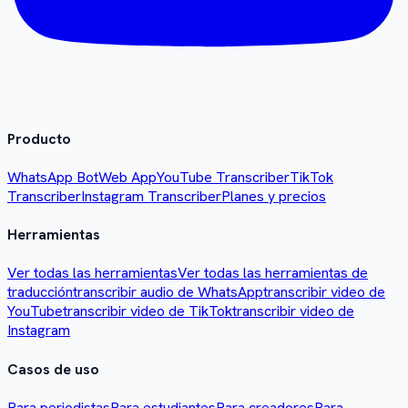
Producto
WhatsApp Bot
Web App
YouTube Transcriber
TikTok
Transcriber
Instagram Transcriber
Planes y precios
Herramientas
Ver todas las herramientas
Ver todas las herramientas de
traducción
transcribir audio de WhatsApp
transcribir video de
YouTube
transcribir video de TikTok
transcribir video de
Instagram
Casos de uso
Para periodistas
Para estudiantes
Para creadores
Para