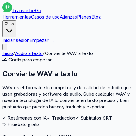
Transcribe
Go
Herramientas
Casos de uso
Alianzas
Planes
Blog
🌐
ES
Iniciar sesión
Empezar
→
Inicio
/
Audio a texto
/
Convierte WAV a texto
🌊
Gratis para empezar
Convierte WAV a texto
WAV es el formato sin comprimir y de calidad de estudio que
usan grabadoras y software de audio. Sube cualquier WAV y
nuestra tecnología de IA lo convierte en texto preciso y bien
puntuado que puedes buscar, traducir y exportar.
✓
Resúmenes con IA
✓
Traducción
✓
Subtítulos SRT
✨
Pruébalo gratis