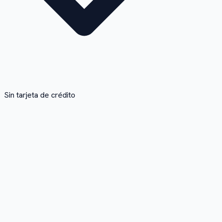
Sin tarjeta de crédito
1
Sube tu WAV
Arrastra y suelta tu archivo WAV o elígelo desde tu