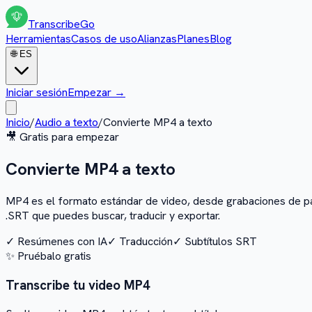
Transcribe
Go
Herramientas
Casos de uso
Alianzas
Planes
Blog
🌐
ES
Iniciar sesión
Empezar
→
Inicio
/
Audio a texto
/
Convierte MP4 a texto
🎥
Gratis para empezar
Convierte MP4 a texto
MP4 es el formato estándar de video, desde grabaciones de pant
.SRT que puedes buscar, traducir y exportar.
✓
Resúmenes con IA
✓
Traducción
✓
Subtítulos SRT
✨
Pruébalo gratis
Transcribe tu video MP4