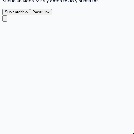
Suelta un video MP4 y obtén texto y subtítulos.
Subir archivo
Pegar link