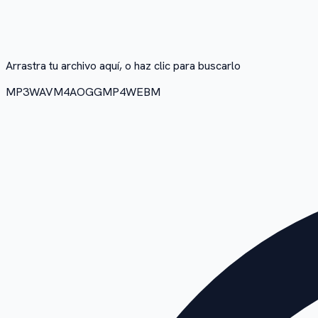
Arrastra tu archivo aquí, o haz clic para buscarlo
MP3
WAV
M4A
OGG
MP4
WEBM