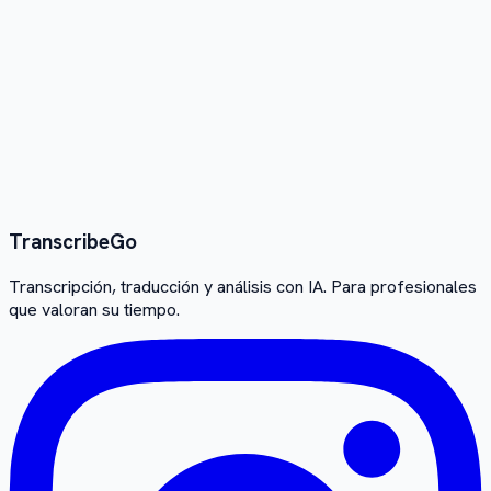
Facebook
🐦
transcribir video de Twitter
Ver todas las herramientas
→
Ver todas las herramientas de
traducción
→
Transcribe
Go
Transcripción, traducción y análisis con IA. Para profesionales
que valoran su tiempo.