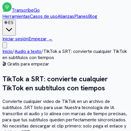
Transcribe
Go
Herramientas
Casos de uso
Alianzas
Planes
Blog
🌐
ES
Iniciar sesión
Empezar
→
Inicio
/
Audio a texto
/
TikTok a SRT: convierte cualquier TikTok
en subtítulos con tiempos
🎬
Gratis para empezar
TikTok a SRT: convierte cualquier
TikTok en subtítulos con tiempos
Convierte cualquier video de TikTok en un archivo de
subtítulos .SRT listo para usar. Nuestra tecnología de IA
transcribe el audio y lo alinea con marcas de tiempo precisas,
para que tus subtítulos queden perfectamente sincronizados.
No necesitas descargar el clip primero: solo pega el enlace y