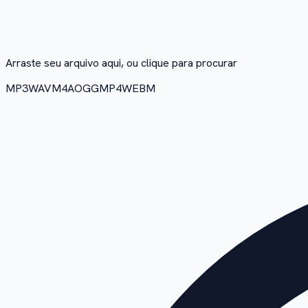
Arraste seu arquivo aqui, ou clique para procurar
MP3
WAV
M4A
OGG
MP4
WEBM