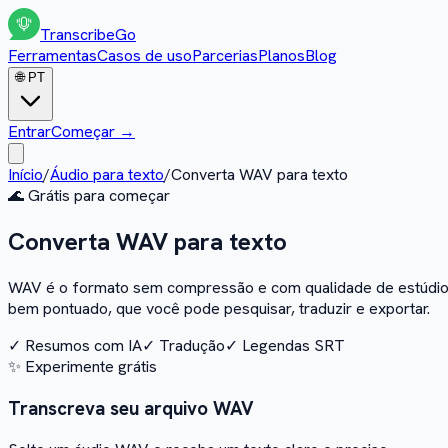
Transcribe
Go
Ferramentas
Casos de uso
Parcerias
Planos
Blog
🌐
PT
Entrar
Começar
→
Início
/
Áudio para texto
/
Converta WAV para texto
🌊
Grátis para começar
Converta WAV para texto
WAV é o formato sem compressão e com qualidade de estúdio u
bem pontuado, que você pode pesquisar, traduzir e exportar.
✓
Resumos com IA
✓
Tradução
✓
Legendas SRT
✨
Experimente grátis
Transcreva seu arquivo WAV