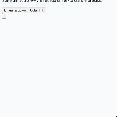
Solte um áudio WAV e receba um texto claro e preciso.
Enviar arquivo
Colar link