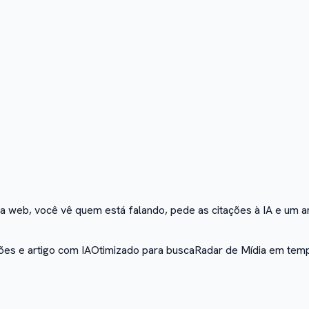
a web, você vê quem está falando, pede as citações à IA e um ar
ões e artigo com IA
Otimizado para busca
Radar de Mídia em temp