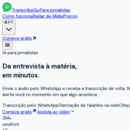
Transcribe
Go
Para jornalistas
Como funciona
Radar de Mídia
Preços
🌐
PT
Comece grátis
IA para jornalistas
Da entrevista
à matéria,
em minutos.
Envie o áudio pelo WhatsApp e receba a transcrição de volta. N
alerta você no momento em que algo acontece.
Transcrição pelo WhatsApp
Diarização de falantes na web
Citaç
Comece grátis
Assista ao vídeo
3M+
usuários