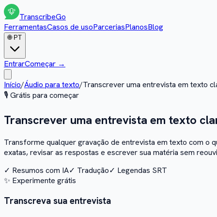
Transcribe
Go
Ferramentas
Casos de uso
Parcerias
Planos
Blog
🌐
PT
Entrar
Começar
→
Início
/
Áudio para texto
/
Transcrever uma entrevista em texto cla
🎙️
Grátis para começar
Transcrever uma entrevista em texto clar
Transforme qualquer gravação de entrevista em texto com o qua
exatas, revisar as respostas e escrever sua matéria sem reouv
✓
Resumos com IA
✓
Tradução
✓
Legendas SRT
✨
Experimente grátis
Transcreva sua entrevista