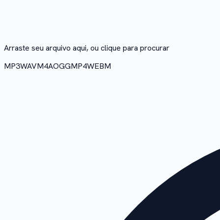
Arraste seu arquivo aqui, ou clique para procurar
MP3
WAV
M4A
OGG
MP4
WEBM