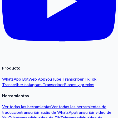
Producto
WhatsApp Bot
Web App
YouTube Transcriber
TikTok
Transcriber
Instagram Transcriber
Planes y precios
Herramientas
Ver todas las herramientas
Ver todas las herramientas de
traducción
transcribir audio de WhatsApp
transcribir video de
YouTube
transcribir video de TikTok
transcribir video de