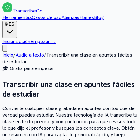
Transcribe
Go
Herramientas
Casos de uso
Alianzas
Planes
Blog
🌐
ES
Iniciar sesión
Empezar
→
Inicio
/
Audio a texto
/
Transcribir una clase en apuntes fáciles
de estudiar
🎓
Gratis para empezar
Transcribir una clase en apuntes fáciles
de estudiar
Convierte cualquier clase grabada en apuntes con los que de
verdad puedas estudiar. Nuestra tecnología de IA transcribe tu
clase en texto preciso y con puntuación para que revises todo
lo que dijo el profesor y busques los conceptos clave. Obtén
un resumen con IA para captar lo principal rápido, y luego